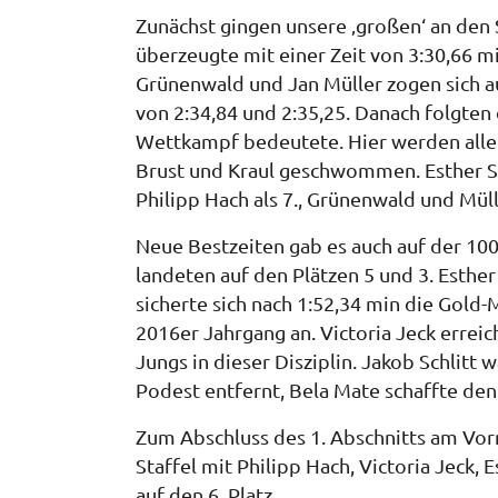
Zunächst gingen unsere ‚großen‘ an den S
überzeugte mit einer Zeit von 3:30,66 m
Grünenwald und Jan Müller zogen sich 
von 2:34,84 und 2:35,25. Danach folgten 
Wettkampf bedeutete. Hier werden alle
Brust und Kraul geschwommen. Esther Schl
Philipp Hach als 7., Grünenwald und Mül
Neue Bestzeiten gab es auch auf der 10
landeten auf den Plätzen 5 und 3. Esth
sicherte sich nach 1:52,34 min die Gold-
2016er Jahrgang an. Victoria Jeck erreic
Jungs in dieser Disziplin. Jakob Schlitt
Podest entfernt, Bela Mate schaffte den
Zum Abschluss des 1. Abschnitts am V
Staffel mit Philipp Hach, Victoria Jeck, 
auf den 6. Platz.