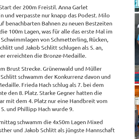
tart der 200m Freistil. Anna Garlet
in und verpasste nur knapp das Podest. Milo
auf benachbarten Bahnen zu neuen Bestzeiten
die 100m Lagen, was für alle das erste Mal im
 Schwimmlagen von Schmetterling, Rücken,
itt und Jakob Schlitt schlugen als 5. an,
ler erreichten die Bronze-Medaille.
0m Brust Strecke. Grünenwald und Müller
er Schlitt schwamm der Konkurrenz davon und
Medaille. Frieda Hach schlug als 7. bei dem
hte den 8. Platz. Starke Gegner hatten die
 war mit dem 4. Platz nur eine Handbreit vom
 5. und Phillipp Hach wurde 9.
ormittag schwamm die 4x50m Lagen Mixed
Esther und Jakob Schlitt als jüngste Mannschaft